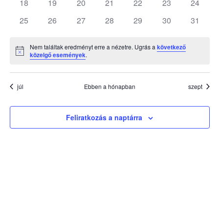
0
0
0
0
0
0
0
18
19
20
21
22
23
24
események
események
események
események
események
események
esemén
0
0
0
0
0
0
0
25
26
27
28
29
30
31
események
események
események
események
események
események
esemén
Nem találtak eredményt erre a nézetre. Ugrás a
következő
Notice
közelgő események
.
júl
Ebben a hónapban
szept
Feliratkozás a naptárra