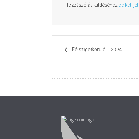
Hozzászólás küldéséhez
be kell je
Félszigetkerülő – 2024