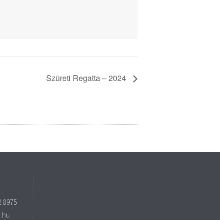
Szüreti Regatta – 2024
2 8975
o.hu