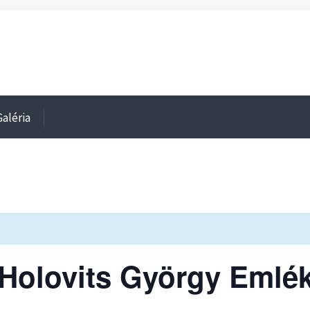
Galéria
 Holovits György Emlé