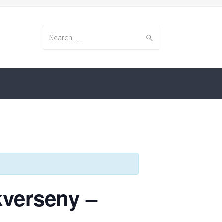
Search
for:
kverseny –