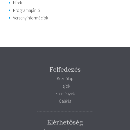
Hírek
Programajánló
Versenyinformációk
Felfedezés
Kezdőlap
Hajók
Események
Galéria
Elérhetőség