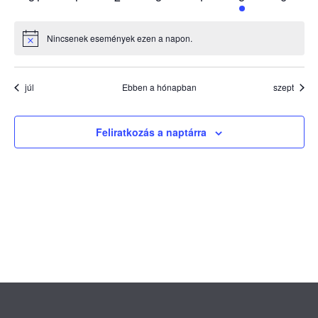
események
események
események
események
események
esemény
esemé
Nincsenek események ezen a napon.
Notice
júl
Ebben a hónapban
szept
Feliratkozás a naptárra