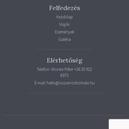
Felfedezés
Kezdőlap
Hajók
Események
Galéria
Elérhetőség
Telefon: Wonke Péter +36 30 922
8975
E-mail: hello@osszevontcirkalo.hu